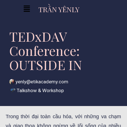
TRẦN YÊNLY
TEDxDAV
Conference:
OUTSIDE IN
yenly@etikacademy.com
Talkshow & Workshop
Trong thời đại toàn cầu hóa, với những va chạm
và giao thoa không ngừng về lối sống của nhiều