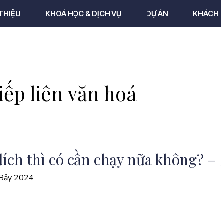
 THIỆU
KHOÁ HỌC & DỊCH VỤ
DỰ ÁN
KHÁCH 
iếp liên văn hoá
đích thì có cần chạy nữa không? –
 Bảy 2024