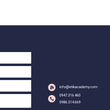
info@etikacademy.com
0947.316.460
0986.314.669