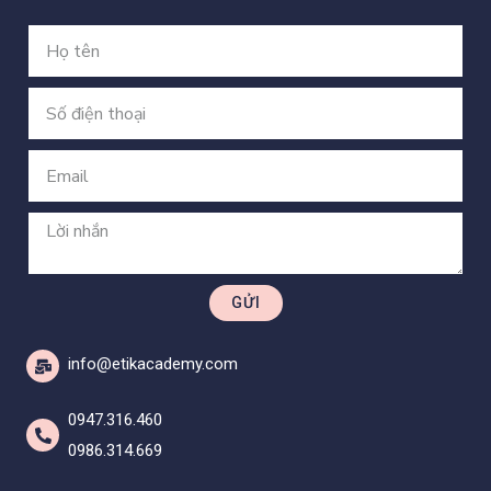
GỬI
info@etikacademy.com
0947.316.460
0986.314.669