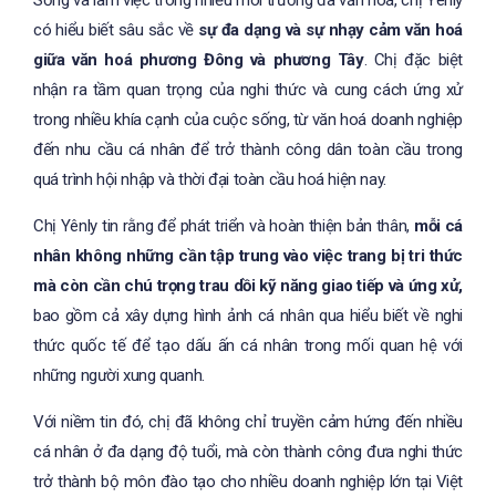
Sống và làm việc trong nhiều môi trường đa văn hoá, chị Yênly
có hiểu biết sâu sắc về
sự đa dạng và sự nhạy cảm văn hoá
giữa văn hoá phương Đông và phương Tây
. Chị đặc biệt
nhận ra tầm quan trọng của nghi thức và cung cách ứng xử
trong nhiều khía cạnh của cuộc sống, từ văn hoá doanh nghiệp
đến nhu cầu cá nhân để trở thành công dân toàn cầu trong
quá trình hội nhập và thời đại toàn cầu hoá hiện nay.
Chị Yênly tin rằng để phát triển và hoàn thiện bản thân,
mỗi cá
nhân không những cần tập trung vào việc trang bị tri thức
mà còn cần chú trọng trau dồi kỹ năng giao tiếp và ứng xử,
bao gồm cả xây dựng hình ảnh cá nhân qua hiểu biết về nghi
thức quốc tế để tạo dấu ấn cá nhân trong mối quan hệ với
những người xung quanh.
Với niềm tin đó, chị đã không chỉ truyền cảm hứng đến nhiều
cá nhân ở đa dạng độ tuổi, mà còn thành công đưa nghi thức
trở thành bộ môn đào tạo cho nhiều doanh nghiệp lớn tại Việt