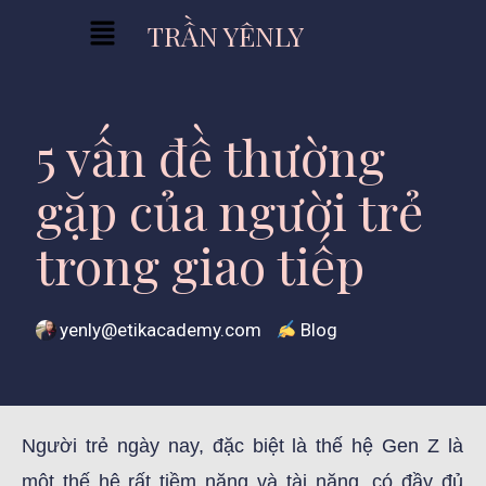
TRẦN YÊNLY
5 vấn đề thường
gặp của người trẻ
trong giao tiếp
yenly@etikacademy.com
Blog
Người trẻ ngày nay, đặc biệt là thế hệ Gen Z là
một thế hệ rất tiềm năng và tài năng, có đầy đủ