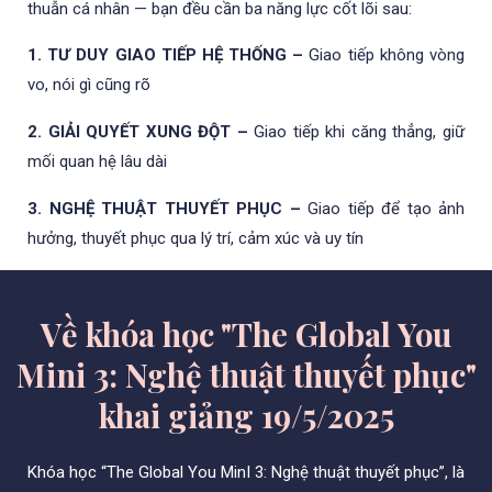
thuẫn cá nhân — bạn đều cần ba năng lực cốt lõi sau:
1. TƯ DUY GIAO TIẾP HỆ THỐNG –
Giao tiếp không vòng
vo, nói gì cũng rõ
2. GIẢI QUYẾT XUNG ĐỘT –
Giao tiếp khi căng thẳng, giữ
mối quan hệ lâu dài
3. NGHỆ THUẬT THUYẾT PHỤC –
Giao tiếp để tạo ảnh
hưởng,
thuyết phục qua lý trí, cảm xúc và uy tín
Về khóa học "The Global You
Mini 3: Nghệ thuật thuyết phục"
khai giảng 19/5/2025
Khóa học “The Global You MinI 3: Nghệ thuật thuyết phục”, là