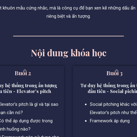
ột khuôn mẫu cứng nhắc, mà là công cụ để bạn xen kẽ những dấu ấn c
riêng biệt và ấn tượng.
Nội dung khóa học
Buổi
2
Buổi 3
y hệ thống trong ấn tượng
Tư duy hệ thống trong ấn
u tiên - Elevator's pitch
đầu tiên - Social pichi
levator’s pitch là gì và tại sao
Social pitching khác với
bạn cần nó?
Elevator’s pitch như th
Có thể áp dụng được trong
Framework áp dụng
tình huống nào?