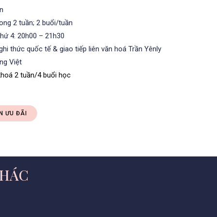
n
rong 2 tuần; 2 buổi/tuần
thứ 4: 20h00 – 21h30
hi thức quốc tế & giao tiếp liên văn hoá Trần Yênly
ng Việt
hoá 2 tuần/4 buổi học
N ƯU ĐÃI
KHÁC