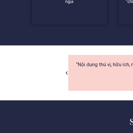
ngủi
“ch
“Nội dung thú vị, hữu ích,