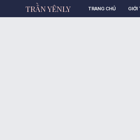
TRẦN YÊNLY
TRANG CHỦ
GIỚI