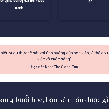
ìm” giữa những đối thủ cạnh
lạc
tranh
 nhiều ví dụ thực tế sát với tình huống của học viên, vì thế c
việc và cuộc sống”
Học viên Khoá The Global You
Sau 4 buổi học, bạn sẽ nhận được gì