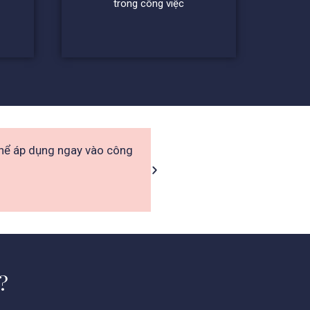
trong công việc
ó thể áp dụng ngay vào công
“Giảng viên truyền tải thông
?